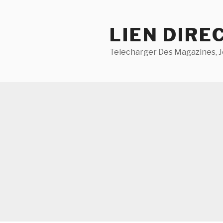
Aller
au
LIEN DIRE
contenu
principal
Telecharger Des Magazines, J