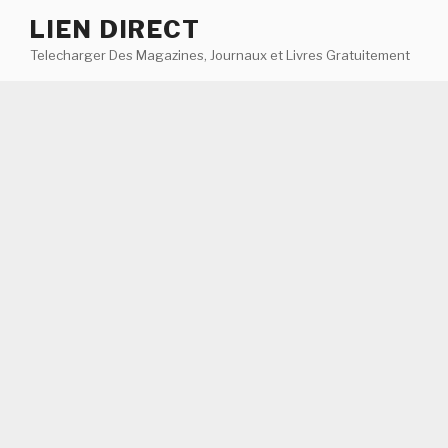
Aller
LIEN DIRECT
au
Telecharger Des Magazines, Journaux et Livres Gratuitement
contenu
principal