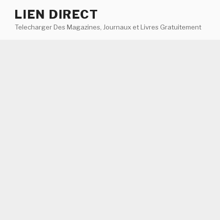
Aller
LIEN DIRECT
au
Telecharger Des Magazines, Journaux et Livres Gratuitement
contenu
principal