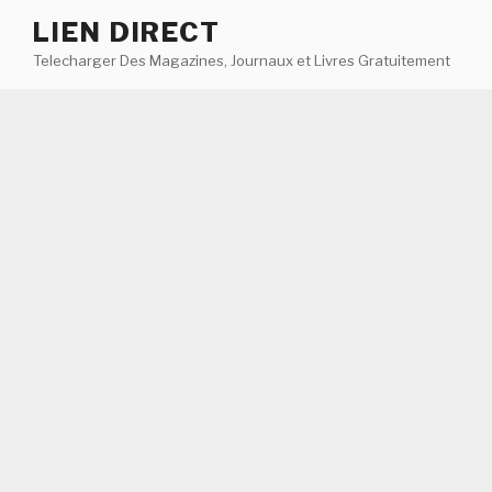
Aller
LIEN DIRECT
au
Telecharger Des Magazines, Journaux et Livres Gratuitement
contenu
principal