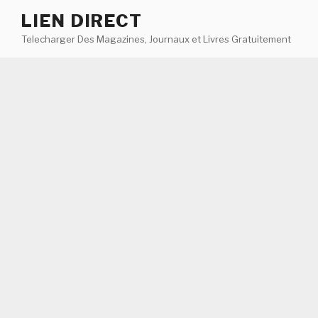
Aller
LIEN DIRECT
au
Telecharger Des Magazines, Journaux et Livres Gratuitement
contenu
principal