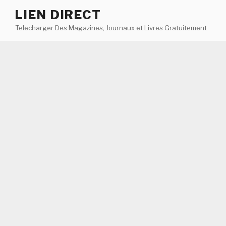
Aller
LIEN DIRECT
au
Telecharger Des Magazines, Journaux et Livres Gratuitement
contenu
principal