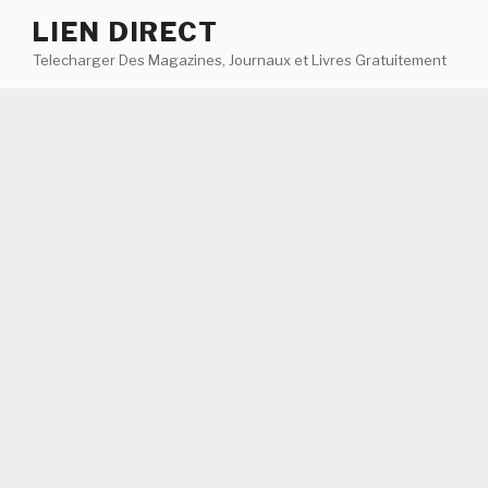
Aller
LIEN DIRECT
au
Telecharger Des Magazines, Journaux et Livres Gratuitement
contenu
principal