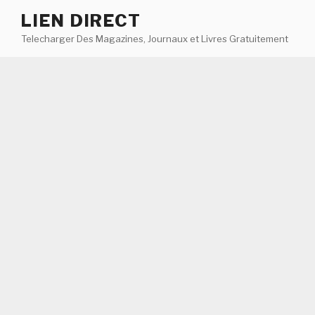
Aller
LIEN DIRECT
au
Telecharger Des Magazines, Journaux et Livres Gratuitement
contenu
principal