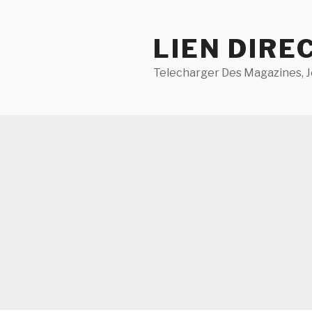
Aller
au
LIEN DIRE
contenu
principal
Telecharger Des Magazines, J