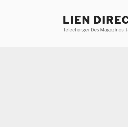
Aller
au
LIEN DIRE
contenu
principal
Telecharger Des Magazines, J