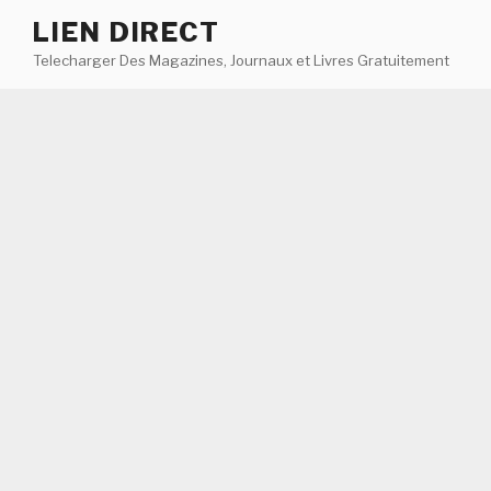
Aller
LIEN DIRECT
au
Telecharger Des Magazines, Journaux et Livres Gratuitement
contenu
principal