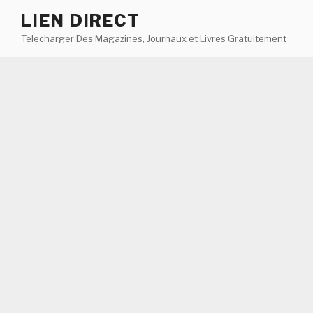
Aller
LIEN DIRECT
au
Telecharger Des Magazines, Journaux et Livres Gratuitement
contenu
principal