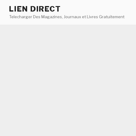
Aller
LIEN DIRECT
au
Telecharger Des Magazines, Journaux et Livres Gratuitement
contenu
principal