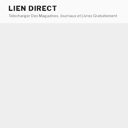
Aller
LIEN DIRECT
au
Telecharger Des Magazines, Journaux et Livres Gratuitement
contenu
principal