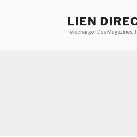
Aller
au
LIEN DIRE
contenu
principal
Telecharger Des Magazines, J