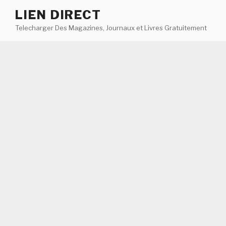
Aller
LIEN DIRECT
au
Telecharger Des Magazines, Journaux et Livres Gratuitement
contenu
principal