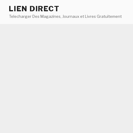
Aller
LIEN DIRECT
au
Telecharger Des Magazines, Journaux et Livres Gratuitement
contenu
principal