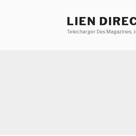
Aller
au
LIEN DIRE
contenu
principal
Telecharger Des Magazines, J