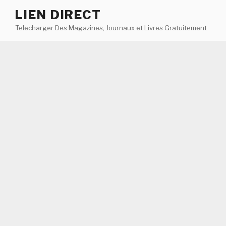
Aller
LIEN DIRECT
au
Telecharger Des Magazines, Journaux et Livres Gratuitement
contenu
principal