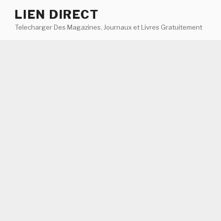
Aller
LIEN DIRECT
au
Telecharger Des Magazines, Journaux et Livres Gratuitement
contenu
principal