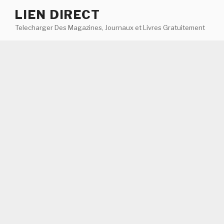
Aller
LIEN DIRECT
au
Telecharger Des Magazines, Journaux et Livres Gratuitement
contenu
principal