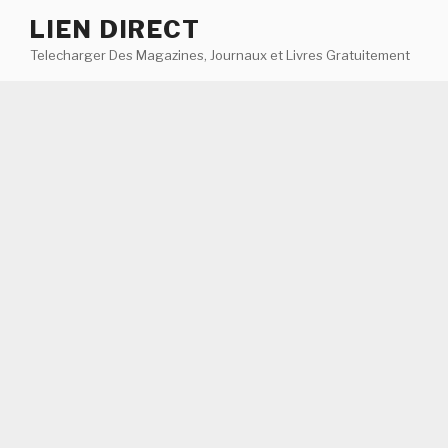
Aller
LIEN DIRECT
au
Telecharger Des Magazines, Journaux et Livres Gratuitement
contenu
principal