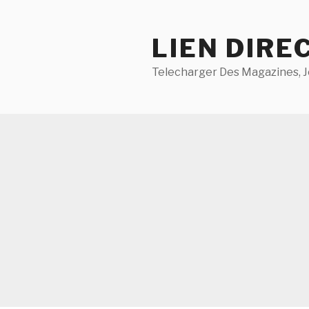
Aller
au
LIEN DIRE
contenu
principal
Telecharger Des Magazines, J