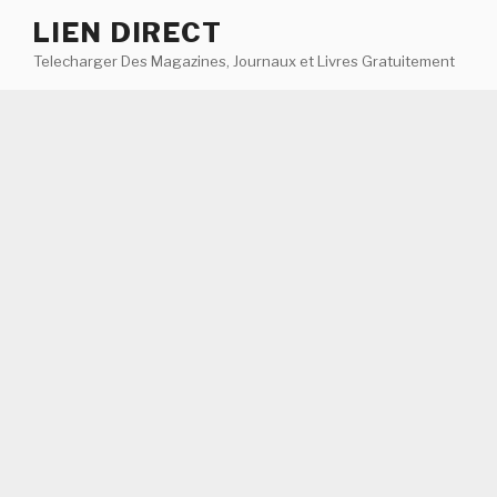
Aller
LIEN DIRECT
au
Telecharger Des Magazines, Journaux et Livres Gratuitement
contenu
principal