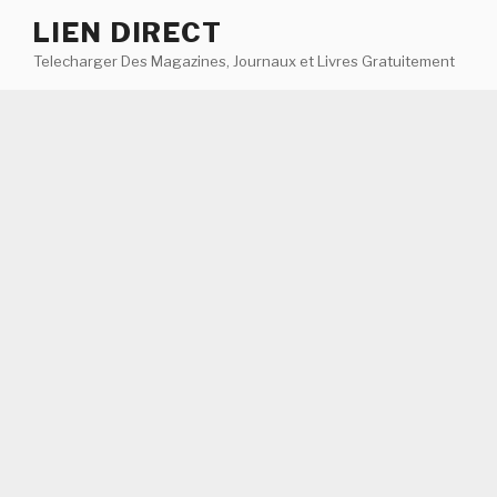
Aller
LIEN DIRECT
au
Telecharger Des Magazines, Journaux et Livres Gratuitement
contenu
principal