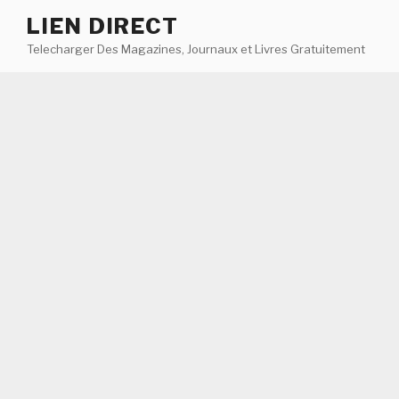
Aller
LIEN DIRECT
au
Telecharger Des Magazines, Journaux et Livres Gratuitement
contenu
principal