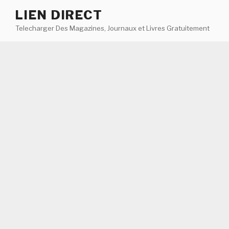
Aller
LIEN DIRECT
au
Telecharger Des Magazines, Journaux et Livres Gratuitement
contenu
principal