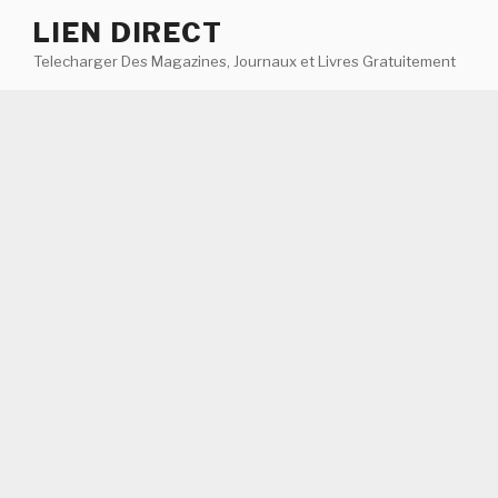
Aller
LIEN DIRECT
au
Telecharger Des Magazines, Journaux et Livres Gratuitement
contenu
principal