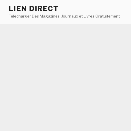
Aller
LIEN DIRECT
au
Telecharger Des Magazines, Journaux et Livres Gratuitement
contenu
principal