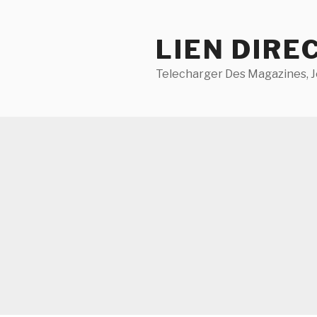
Aller
au
LIEN DIRE
contenu
principal
Telecharger Des Magazines, J