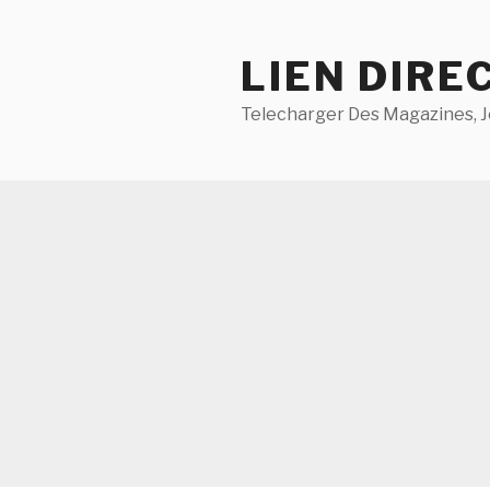
Aller
au
LIEN DIRE
contenu
principal
Telecharger Des Magazines, J