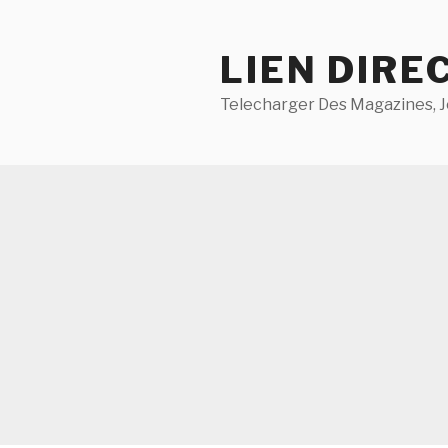
Aller
au
LIEN DIRE
contenu
principal
Telecharger Des Magazines, J