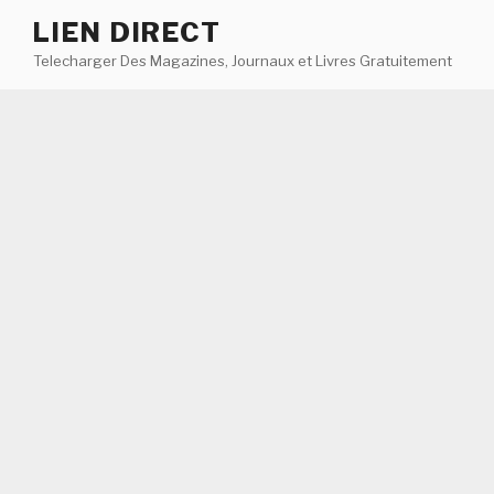
Aller
LIEN DIRECT
au
Telecharger Des Magazines, Journaux et Livres Gratuitement
contenu
principal