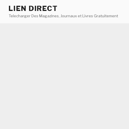
Aller
LIEN DIRECT
au
Telecharger Des Magazines, Journaux et Livres Gratuitement
contenu
principal