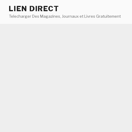
Aller
LIEN DIRECT
au
Telecharger Des Magazines, Journaux et Livres Gratuitement
contenu
principal