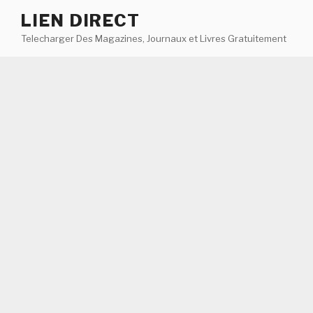
Aller
LIEN DIRECT
au
Telecharger Des Magazines, Journaux et Livres Gratuitement
contenu
principal