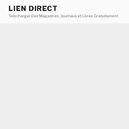
Aller
LIEN DIRECT
au
Telecharger Des Magazines, Journaux et Livres Gratuitement
contenu
principal